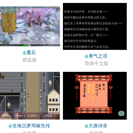
魔石
勇气之语
硬盘版
简体中文版
沧海沉梦邓稼先传
大唐诗录