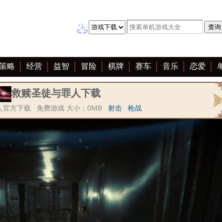
策略
经营
益智
冒险
棋牌
赛车
音乐
恋爱
救赎圣徒与罪人下载
人官方下载 免费游戏 大小：0MB
射击
枪战