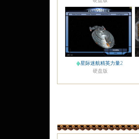
硬盘版
星际迷航精英力量2
硬盘版