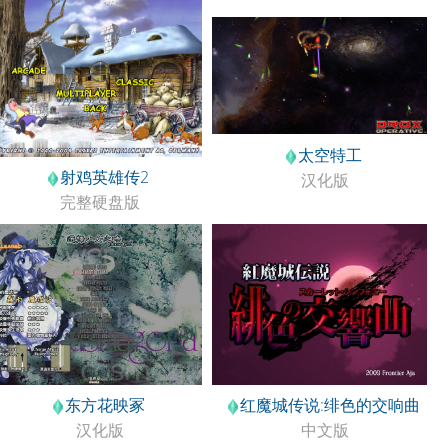
太空特工
射鸡英雄传2
汉化版
完整硬盘版
东方花映冢
红魔城传说:绯色的交响曲
汉化版
中文版