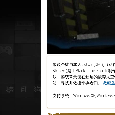
救赎圣徒与罪人jsstyzr [0MB]（动
Sinners)是由Black Lime
戏，游戏背景设在遥远的废弃太空
站，寻找并救援幸存者们。
救赎
支持系统：Windows XP,Windows Vis