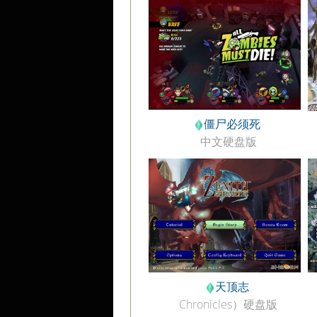
僵尸必须死
中文硬盘版
天顶志
Chronicles）硬盘版