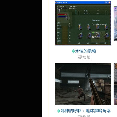
永恒的晨曦
硬盘版
邪神的呼唤：地球黑暗角落