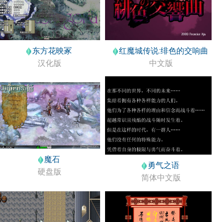
东方花映冢
红魔城传说:绯色的交响曲
汉化版
中文版
魔石
勇气之语
硬盘版
简体中文版