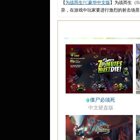
【
为战而生PC豪华中文版
】为战而生（Ba
异，在游戏中玩家要进行激烈的射击场景
僵尸必须死
中文硬盘版