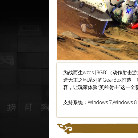
为战而生wzes [8GB]（动作
造无主之地系列的GearBox打
容，让玩家体验“英雄射击”这一全
支持系统：Windows 7,Windows 8