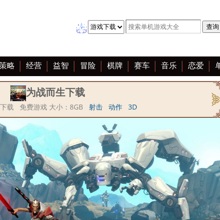
策略
经营
益智
冒险
棋牌
赛车
音乐
恋爱
为战而生下载
下载 免费游戏 大小：8GB
射击
动作
3D