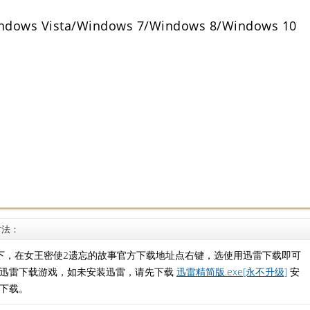
ows Vista/Windows 7/Windows 8/Windows 10
方法：
下，在女王密使2遗忘的故事官方下载地址点右键，选使用迅雷下载即可
用迅雷下载游戏，如未安装迅雷，请先下载
迅雷精简版.exe[永不升级]
安
下载。