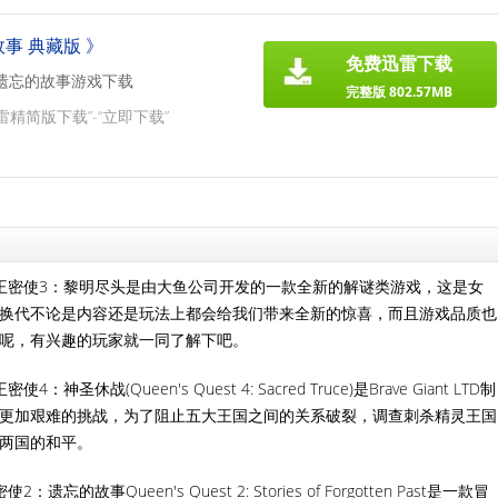
事 典藏版 》
免费迅雷下载
遗忘的故事游戏下载
完整版 802.57MB
雷精简版下载”-“立即下载”
王密使3：黎明尽头是由大鱼公司开发的一款全新的解谜类游戏，这是女
换代不论是内容还是玩法上都会给我们带来全新的惊喜，而且游戏品质也
呢，有兴趣的玩家就一同了解下吧。
使4：神圣休战(Queen's Quest 4: Sacred Truce)是Brave Giant LTD制
更加艰难的挑战，为了阻止五大王国之间的关系破裂，调查刺杀精灵王国
两国的和平。
2：遗忘的故事Queen's Quest 2: Stories of Forgotten Past是一款冒