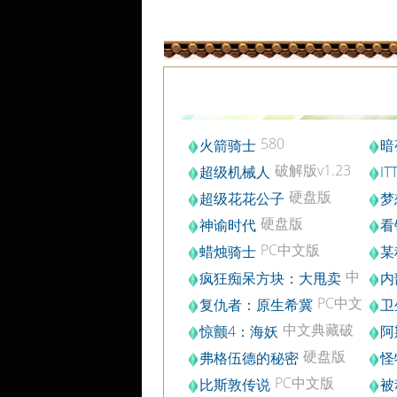
580
火箭骑士
暗
破解版v1.23
超级机械人
IT
硬盘版
超级花花公子
梦
硬盘版
神谕时代
看
PC中文版
蜡烛骑士
某
中
疯狂痴呆方块：大甩卖
内
文版
文破
PC中文
复仇者：原生希冀
卫
版
中文典藏破
惊颤4：海妖
阿
解版v1.0
硬盘版
弗格伍德的秘密
怪
PC中文版
比斯敦传说
被