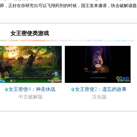
师，正好在你研究出可以飞翔药剂的时候，国王发来邀请，快去破解谜题
女王密使类游戏
女王密使4：神圣休战
女王密使2：遗忘的故事
中文破解版
汉化版