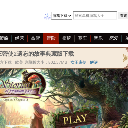
策略
经营
益智
冒险
棋牌
赛车
音乐
恋爱
王密使2遗忘的故事典藏版下载
下载 欧美 典藏版大小：802.57MB
女王密使
解谜