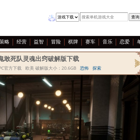
策略
经营
益智
冒险
棋牌
赛车
音乐
恋爱
鬼敢死队灵魂出窍破解版下载
C官方下载 欧美 破解版大小：20.6GB
恐怖
探索