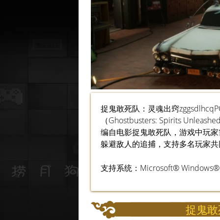
捉鬼敢死队：灵魂出窍zggsdlhc
（Ghostbusters: Spirits
编自电影捉鬼敢死队，游戏中玩家
躲避敌人的追捕，支持多名玩家
支持系统：Microsoft® Windows®
捉鬼敢