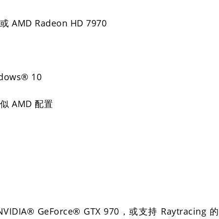
/或 AMD Radeon HD 7970
dows® 10
或类似 AMD 配置
NVIDIA® GeForce® GTX 970，或支持 Raytracing 的