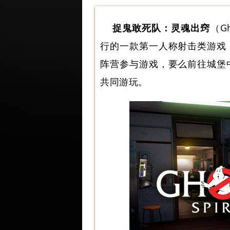
捉鬼敢死队：灵魂出窍
（Gh
行的一款第一人称射击类游戏
阵营参与游戏，要么前往城堡
共同游玩。