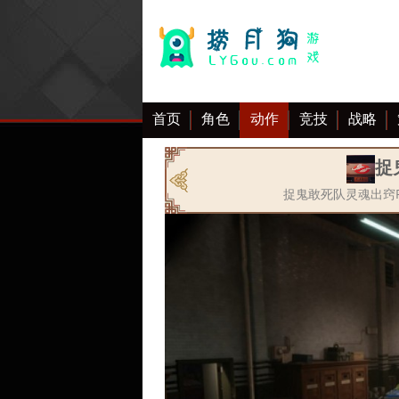
首页
角色
动作
竞技
战略
大全
捉
捉鬼敢死队灵魂出窍P