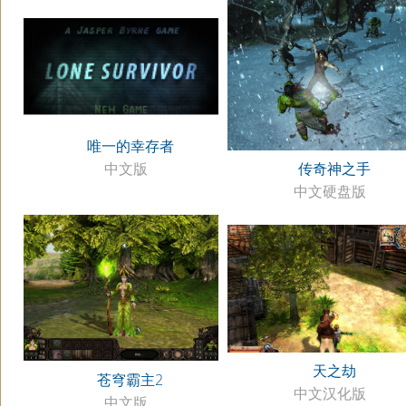
唯一的幸存者
中文版
传奇神之手
中文硬盘版
天之劫
苍穹霸主2
中文汉化版
中文版