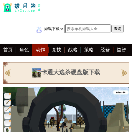
首页
角色
动作
竞技
战略
策略
经营
益智
冒险
棋牌
赛车
音乐
恋爱
单机
大全
卡通大逃杀硬盘版下载