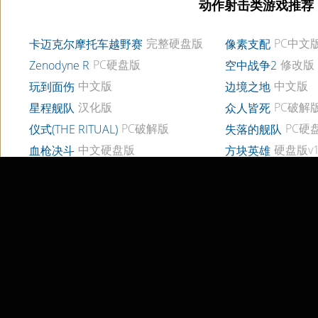
动作射击类游戏推荐
完整硬盘版
PC中文
卡迈克尔摩托车越野赛
像素支配
PC硬盘版
修改版
Zenodyne R
空中战争2
中文版
中文版
玩到面伤
边境之地
汉化版
PC破解版v
星程舰队
众人皆死
PC破解版
PC硬
仪式(THE RITUAL)
失落的舰队
中文硬盘版
硬盘版v1.
血枪决斗
方块英雄
中文版
修改版
异域奇兵
神圣使命
中文破解版
纽特一号
战火风暴
破解版v1.3
僵局
钢铁风暴第一章
中文版
硬盘版
F22战斗机 (完美硬盘版)
毁灭坦克
卡通大逃杀硬盘版官网：卡通大逃杀下载地址整理于互联网，如侵