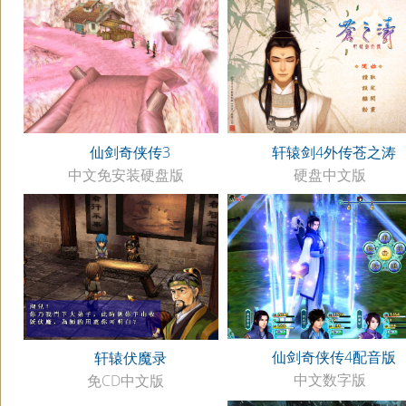
仙剑奇侠传3
轩辕剑4外传苍之涛
中文免安装硬盘版
硬盘中文版
仙剑奇侠传4配音版
轩辕伏魔录
中文数字版
免CD中文版