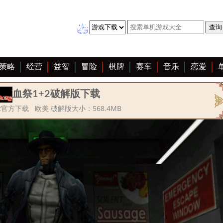
策略
经营
益智
冒险
棋牌
赛车
音乐
恋爱
血祭1+2破解版下载
2官方下载 欧美 破解版大小：568.4MB