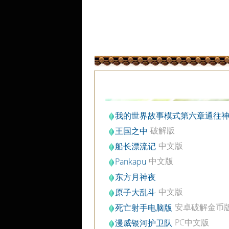
我的世界故事模式第六章通往
秘国度的传送门
破解版
王国之中
中文版
船长漂流记
中文版
Pankapu
东方月神夜
中文版
原子大乱斗
安卓破解金币
死亡射手电脑版
v1.0.2
PC中文版
漫威银河护卫队