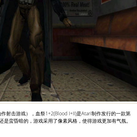
（动作射击游戏），血祭1+2(Blood I+II)是Atari制作发行的一款第
还是蛮昏暗的，游戏采用了像素风格，使得游戏更加有气氛。