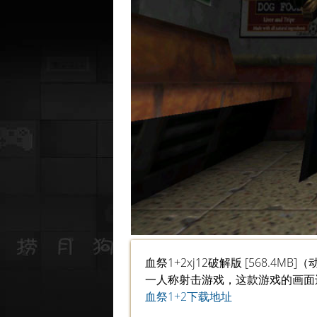
血祭1+2xj12破解版 [568.4MB]
一人称射击游戏，这款游戏的画面
血祭1+2下载地址