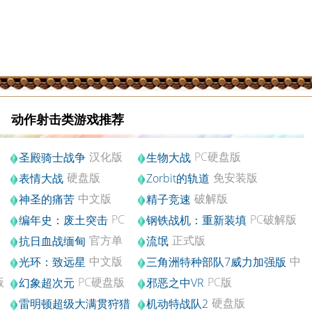
动作射击类游戏推荐
汉化版
PC硬盘版
神
圣殿骑士战争
生物大战
硬盘版
免安装版
表情大战
Zorbit的轨道
中文版
破解版
神圣的痛苦
精子竞速
PC
PC破解版
编年史：废土突击
钢铁战机：重新装填
中文版
官方单
正式版
抗日血战缅甸
流氓
机游戏中文版
中文版
中
光环：致远星
三角洲特种部队7威力加强版
文汉化版v1.6.3
版
PC硬盘版
PC版
幻象超次元
邪恶之中VR
硬盘版
雷明顿超级大满贯狩猎
机动特战队2