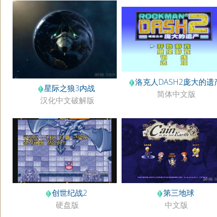
洛克人DASH2庞大的遗
星际之狼3内战
简体中文版
汉化中文破解版
创世纪战2
第三地球
硬盘版
中文版