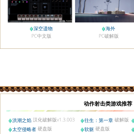
海外
深空遗物
PC破解版
PC中文版
动作射击类游戏推荐
汉化破解版v1.3.003
破解版
洪潮之焰
往生：第一章
硬盘版
硬盘版
太空侵略者
软躯