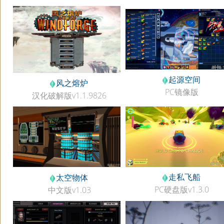
起源空间
风之熔炉
PC镜像版
汉化破解版v1.1.9826
走私飞船
太空物体
PC硬盘版v1.3.0
中文版v1.03