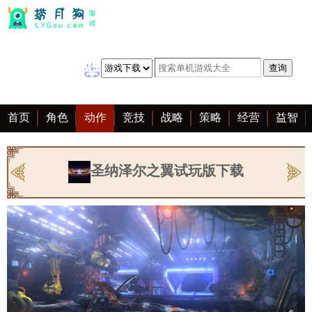
首页
角色
动作
竞技
战略
策略
经营
益智
冒险
棋牌
赛车
音乐
恋爱
单机
大全
圣纳泽尔之翼试玩版下载