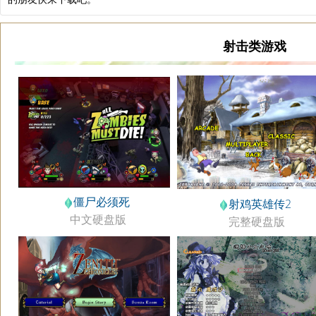
射击类游戏
僵尸必须死
射鸡英雄传2
中文硬盘版
完整硬盘版