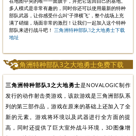
在地图中央的唯一一面旗子，并把它送回自己的基地。
多人模式是非常有趣的，同时你还可以使用最新的特种
部队武器，让你感受什么叫“子弹横飞”，整个战场上充
满了硝烟，场面非常的激烈！让我们一起加入这个特种
部队来进行战斗吧！
三角洲特种部队3之大地勇士下载
地址
三角洲特种部队3之大地勇士免费下载
三角洲特种部队3之大地勇士
是NOVALOGIC制作
发行的动作射击类游戏，该款游戏是三角洲部队系
列的第三部作品，游戏在原来的基础上还加入了全
新的元素。游戏将环境以及武器进行全方面的提
高，同时还提供了巨大室外战斗环境，3D图像增