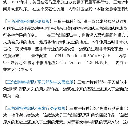
戏，1993年末，美国在索马里摩加迪沙发起了双重军事行动。 三角
阀并恢复秩序。 在这个突破性的第一人称射击游戏中体验“还原希望行
【
三角洲特种部队2硬盘版
】三角洲特种部队2是一款非常经典的动作
列的第二部作品游戏中你将扮演来自美国的特种部队三角洲部队的成员
行各种危险的任务。 在三角洲部队2中，你将深入恐怖组织的巢穴
人质被关押的地点，然后将他们带到安全的地点。本作使用当时非常少
击枪，夜视镜等一些非常专业的武器设备，游戏的过程非常紧张刺激，
优质游戏。 最低配置 CPU：Pentium III 800MHz以上 内存：
9.0c兼容之3D显示卡推荐配置CPU：Pentium 4 1.8GHz以上 内存：
兼容之3D显示卡
【
三角洲特种部队6军刀部队中文硬盘版
】三角洲特种部队6军刀部队
角洲特种部队系列的第六部作品，游戏在原来的基础上还加入了全新的
朗为主题。
【
三角洲特种部队4黑鹰行动硬盘版
】三角洲特种部队4黑鹰行动是由No
戏，动作射击类游戏，该款游戏是三角洲部队系列的第四部作品，该款
原来的基础上还加入了全新的元素。对于喜欢特种部队的玩家来说，这