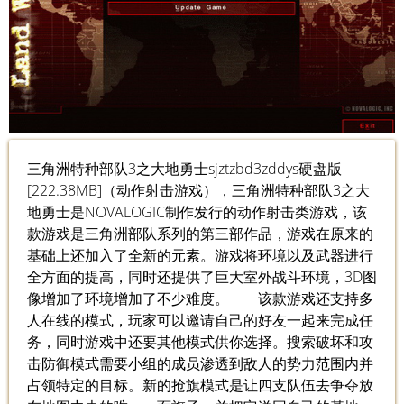
三角洲特种部队3之大地勇士sjztzbd3zddys硬盘版
[222.38MB]（动作射击游戏），三角洲特种部队3之大
地勇士是NOVALOGIC制作发行的动作射击类游戏，该
款游戏是三角洲部队系列的第三部作品，游戏在原来的
基础上还加入了全新的元素。游戏将环境以及武器进行
全方面的提高，同时还提供了巨大室外战斗环境，3D图
像增加了环境增加了不少难度。 该款游戏还支持多
人在线的模式，玩家可以邀请自己的好友一起来完成任
务，同时游戏中还要其他模式供你选择。搜索破坏和攻
击防御模式需要小组的成员渗透到敌人的势力范围内并
占领特定的目标。新的抢旗模式是让四支队伍去争夺放