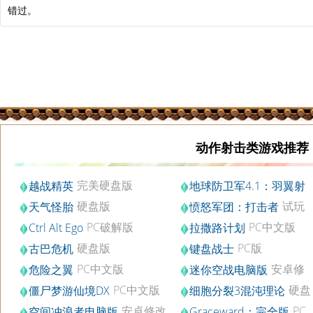
错过。
动作射击类游戏推荐
完美硬盘版
越战精英
地球防卫军4.1：羽翼射
硬盘版
手
硬盘版
试玩
天气怪胎
愤怒军团：打击者
版
PC破解版
PC中文版
Ctrl Alt Ego
拉撒路计划
硬盘版
PC版
古巴危机
键盘战士
PC中文版
安卓修
危险之翼
迷你空战电脑版
改金币版
PC中文版
硬盘
僵尸梦游仙境DX
细胞分裂3混沌理论
版
安卓修改
PC
空间冲浪者电脑版
Graceward：完全版