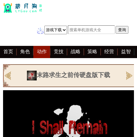
首页
角色
动作
竞技
战略
策略
经营
益智
冒险
棋牌
赛车
音乐
恋爱
单机
大全
末路求生之前传硬盘版下载