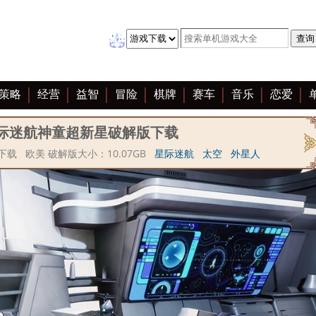
策略
经营
益智
冒险
棋牌
赛车
音乐
恋爱
际迷航神童超新星破解版下载
载 欧美 破解版大小：10.07GB
星际迷航
太空
外星人