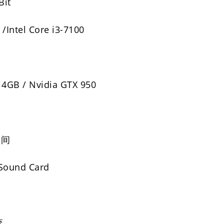
it
Intel Core i3-7100
4GB / Nvidia GTX 950
空间
Sound Card
统