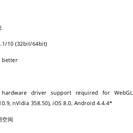
统
10 (32bit/64bit)
 better
rdware driver support required for WebGL
0.9, nVidia 358.50), iOS 8.0, Android 4.4.4*
可用空间