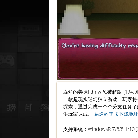
腐烂的美味fldmwPC破解版 [194.
一款超现实迷幻独立游戏，玩家将
探索，通过完成一个个分支任务了
供玩家达成。
腐烂的美味下载地
支持系统：WindowsR 7/8/8.1/10 (32