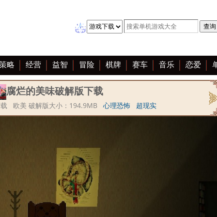
策略
经营
益智
冒险
棋牌
赛车
音乐
恋爱
腐烂的美味破解版下载
载 欧美 破解版大小：194.9MB
心理恐怖
超现实