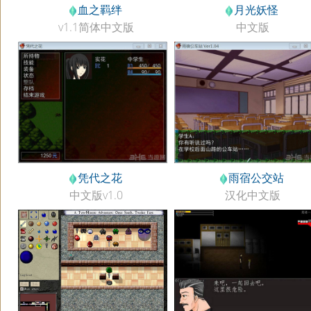
血之羁绊
月光妖怪
v1.1简体中文版
中文版
凭代之花
雨宿公交站
中文版v1.0
汉化中文版