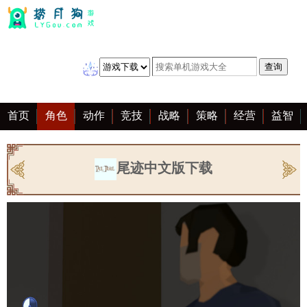
首页
角色
动作
竞技
战略
策略
经营
益智
冒险
棋牌
赛车
音乐
恋爱
单机
大全
尾迹中文版下载