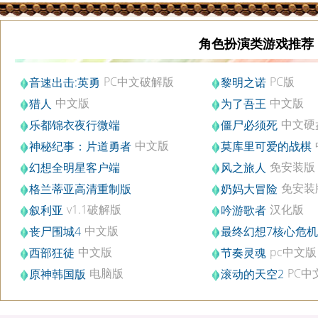
角色扮演类游戏推荐
PC中文破解版
PC版
音速出击:英勇
黎明之诺
中文版
中文版
猎人
为了吾王
中文硬
乐都锦衣夜行微端
僵尸必须死
版
中文版
神秘纪事：片道勇者
莫库里可爱的战棋
文版
免安装版
幻想全明星客户端
风之旅人
免安装
格兰蒂亚高清重制版
奶妈大冒险
v1.1破解版
汉化版
叙利亚
吟游歌者
中文版
丧尸围城4
最终幻想7核心危机
中文版
中文版
pc中文版
西部狂徒
节奏灵魂
电脑版
PC中
原神韩国版
滚动的天空2
1.2.0_1565149_1627898
版