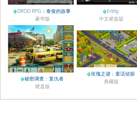
DROD RPG：泰俊的故事
Entity
豪华版
中文硬盘版
玫瑰之谜：童话侦探
秘密调查：复仇者
典藏版
硬盘版