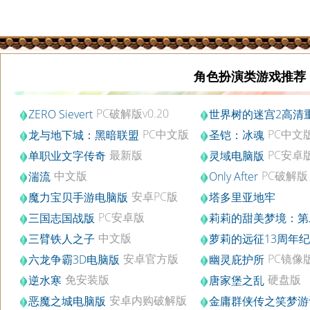
角色扮演类游戏推荐
PC破解版v0.20
ZERO Sievert
世界树的迷宫2高清
PC中文版
版
PC中文版
PC中文
龙与地下城：黑暗联盟
圣铠：冰魂
集成血战回声DLC
最新版
PC安卓
单职业文字传奇
灵域电脑版
2021.08.09
v1.5.0
中文版
PC破解版
湍流
Only After
安卓PC版
魔力宝贝手游电脑版
塔多里亚地牢
v6.0.0
Build.3347766
PC安卓版
三国志国战版
莉莉的甜美梦境：第
破解版v1.0
章
中文版
三臂铁人之子
萝莉的远征13周年
PC中文版
版
安卓官方版
PC镜像
六龙争霸3D电脑版
幽灵庇护所
v1.1.41
免安装版
硬盘版
逆水寒
唐家堡之乱
安卓内购破解版
恶魔之城电脑版
金庸群侠传之笑梦游