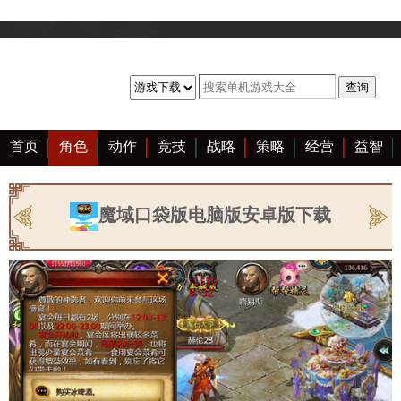
首页
角色
动作
竞技
战略
策略
经营
益智
冒险
棋牌
赛车
音乐
恋爱
单机
大全
魔域口袋版电脑版安卓版下载