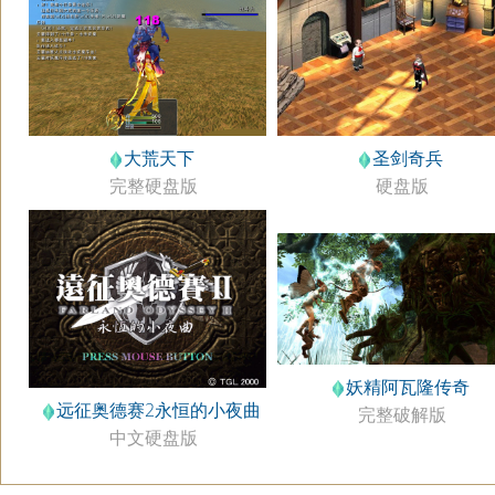
大荒天下
圣剑奇兵
完整硬盘版
硬盘版
妖精阿瓦隆传奇
远征奥德赛2永恒的小夜曲
完整破解版
中文硬盘版