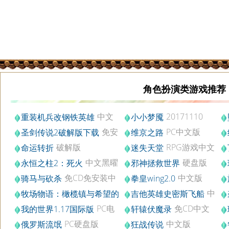
角色扮演类游戏推荐
中文
20171110
重装机兵改钢铁英雄
小小梦魇
版
免安
PC中文版
圣剑传说2破解版下载
维京之路
装版
中
破解版
RPG游戏中文
命运转折
迷失天堂
版
中文黑曜
硬盘版
永恒之柱2：死火
邪神拯救世界
石版
免CD免安装中
中文版
骑马与砍杀
拳皇wing2.0
文版
中
牧场物语：橄榄镇与希望的
吉他英雄史密斯飞船
PC中文版
文PC版
大地
PC电
免CD中文
我的世界1.17国际版
轩辕伏魔录
脑版v1.17.0
版
PC硬盘版
中文版
俄罗斯流氓
狂战传说