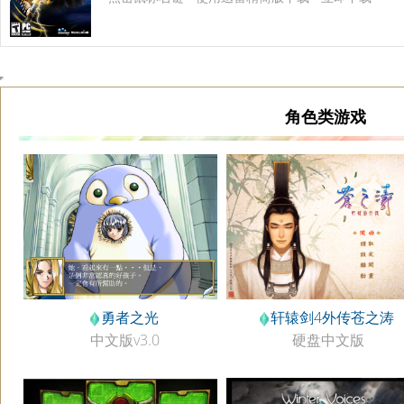
角色类游戏
勇者之光
轩辕剑4外传苍之涛
中文版v3.0
硬盘中文版