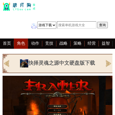
首页
角色
动作
竞技
战略
策略
经营
益智
冒险
棋牌
赛车
音乐
恋爱
单机
大全
抉择灵魂之源中文硬盘版下载