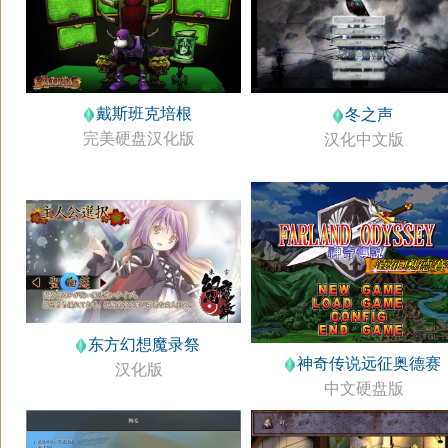
戴斯班克培根
冬之声
完美硬盘汉化版
汉化中文版
东方幻想魔录祭
神奇传说远征奥德赛
汉化版
中文硬盘版