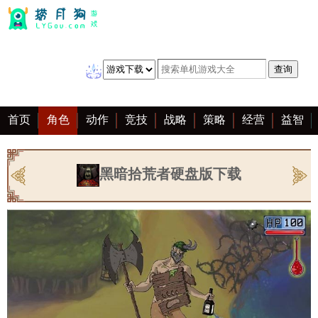
首页
角色
动作
竞技
战略
策略
经营
益智
冒险
棋牌
赛车
音乐
恋爱
单机
大全
黑暗拾荒者硬盘版下载