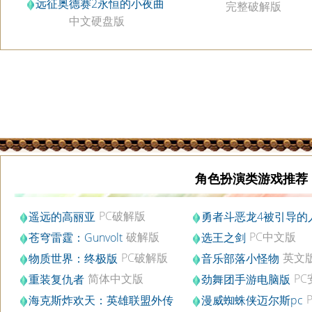
远征奥德赛2永恒的小夜曲
完整破解版
中文硬盘版
角色扮演类游戏推荐
PC破解版
遥远的高丽亚
勇者斗恶龙4被引导的
PC中文版
破解版
PC中文版
苍穹雷霆：Gunvolt
选王之剑
b.281491
PC破解版
英文
物质世界：终极版
音乐部落小怪物
简体中文版
PC
重装复仇者
劲舞团手游电脑版
版v1.2
海克斯炸欢天：英雄联盟外传
漫威蜘蛛侠迈尔斯pc