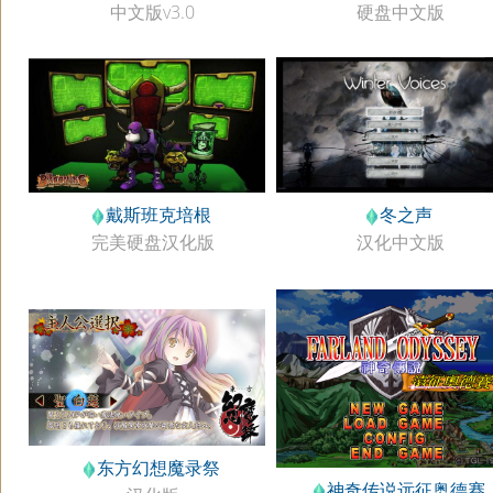
中文版v3.0
硬盘中文版
戴斯班克培根
冬之声
完美硬盘汉化版
汉化中文版
东方幻想魔录祭
神奇传说远征奥德赛