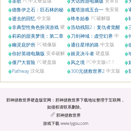
PC中文硬盘版
安卓官
圣歌
大话西游电脑版
方版v1.1.74
免安装
德鲁伊之石：巨石林的秘
魔塔游戏五合一
PC版
版
密
中文版
PC破解版
逝去的回忆
终冬始春
硬
非典型性角色扮演游戏
浩劫残阳2：复仇者觉醒
盘版
破解版
版
中
莉莉的甜美梦境：第二章
刀剑神域：虚空幻界
破解版v1.0
文版
PC镜像版
中文版
幽灵庇护所
通往星球的路
安卓破解
硬盘版
你好英雄电脑版
姬灵决斗者
版v2.0.1
PC硬盘版
PC中文版v7.1
僵尸大冒险
风之境
汉化版
中文版
Pathway
300元拯救世界2
官
邪神拯救世界硬盘版官网：邪神拯救世界下载地址整理于互联网，
如侵权请联系删除。
邪神拯救世界
游戏下载
www.lygou.com