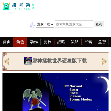
首页
角色
动作
竞技
战略
策略
经营
益智
冒险
棋牌
赛车
音乐
恋爱
单机
大全
邪神拯救世界硬盘版下载