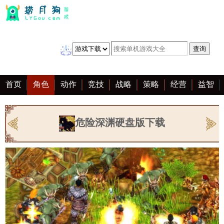
首页
角色
动作
竞技
战略
策略
经营
益智
冒险
棋牌
赛车
音乐
恋爱
单机
大全
危险深渊硬盘版下载