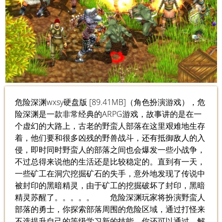
危险深渊wxsy硬盘版 [89.41MB]（角色扮演游戏），危
险深渊是一款非常经典的ARPG游戏，故事讲的是在一
个虚幻的大路上，古老的野蛮人部落在这里艰难地生存
着，他们要和很多凶残的野兽战斗，还有抵御敌人的入
侵，即时同时野蛮人的部落之间也会爆发一些小战争，
不过总得来说他的生活还是比较稳定的。直到有一天，
一些矿工在洞穴挖掘矿石的失手，意外地发现了传说中
被封印的黑暗精灵，由于矿工的挖掘破坏了封印，黑暗
精灵苏醒了。。。。。 危险深渊玩家将扮演野蛮人
部落的勇士，你探索部落周围的危险区域，通过打怪来
不选提升自己的等级学习新的技能，你还可以通过、解