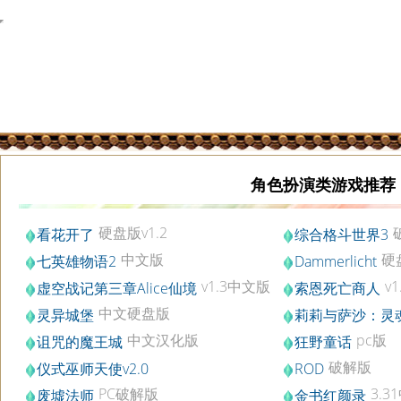
角色扮演类游戏推荐
硬盘版v1.2
看花开了
综合格斗世界3
v1.01
中文版
硬
七英雄物语2
Dammerlicht
v1.0.1
v1.3中文版
v
虚空战记第三章Alice仙境
索恩死亡商人
版
中文硬盘版
灵异城堡
莉莉与萨沙：灵
硬盘版
中文汉化版
pc版
诅咒的魔王城
狂野童话
破解版
仪式巫师天使v2.0
ROD
PC破解版
3.3
废墟法师
金书红颜录