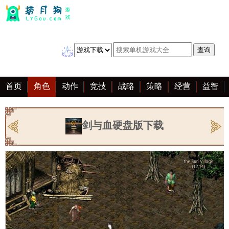
首页
角色
动作
竞技
战略
策略
经营
益智
冒险
棋牌
赛车
音乐
恋爱
单机
大全
剑与血硬盘版下载