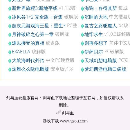
v1.1.2破
集成
新世界旅程3:新地平线
海狗：各得其所
解版
DLC破解版
破解版
中文硬盘
冰风谷1+2 完全版：合集
沉睡的大地
v1.0.7
PC整
pc破
超次元游戏海王星：重生3
复古之路驱魔人
合汉化豪华版
解版
破解版
v1.0.3破解
月神破碎之心第一章
地牢求生
硬盘版
简体中文
难以接受的真相
别再多想了
破解版
PC破解版
EXAELLA
伊萨贝尔
中文PC硬盘版
PC安
大航海时代外传
天域幻想电脑版
卓版v1.6.0
安卓版v1.8
炫舞么么哒电脑版
梦幻西游电脑口袋版
PC端安卓版
剑与血硬盘版官网：剑与血下载地址整理于互联网，如侵权请联系
删除。
剑与血
游戏下载
www.lygou.com