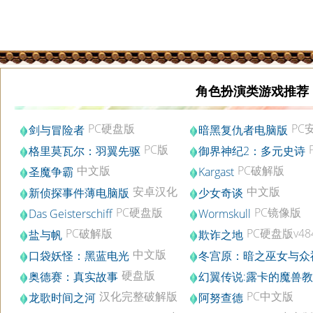
角色扮演类游戏推荐
PC硬盘版
PC
剑与冒险者
暗黑复仇者电脑版
文破解版v1.3.4
PC版
格里莫瓦尔：羽翼先驱
御界神纪2：多元史诗
v3.0.0.0.R
版
中文版
PC破解版
圣魔争霸
Kargast
安卓汉化
中文版
新侦探事件薄电脑版
少女奇谈
破解中文版v1.0
PC硬盘版
PC镜像版
Das Geisterschiff
Wormskull
PC破解版
PC硬盘版v48
盐与帆
欺诈之地
中文版
口袋妖怪：黑蓝电光
冬宫原：暗之巫女与众
硬盘版
指
硬盘版
奥德赛：真实故事
幻翼传说:露卡的魔兽
文版
汉化完整破解版
PC中文版
龙歌时间之河
阿努查德