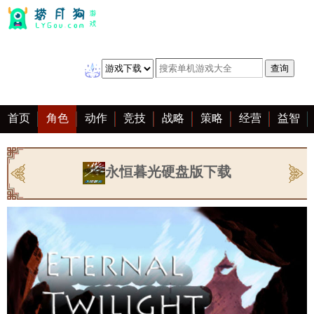
首页
角色
动作
竞技
战略
策略
经营
益智
冒险
棋牌
赛车
音乐
恋爱
单机
大全
永恒暮光硬盘版下载