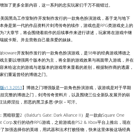
增加了更多全新内容，这一系列的忠实玩家们千万不能错过。
由美国黑岛工作室制作开发制作发行的一款角色扮演游戏，基于龙与地下
本身是第一代的作品资料片剑湾传奇的续作，游戏也是RPG类游戏史上的
为7大章节，将会围绕着前作的后续事件来进行讲述，玩家将在游戏中继
瑞妮卡斯。并去营救自己最亲爱的妹妹。
bioware开发制作发行的一款角色扮演游戏，是98年的经典游戏博德之
戏主要以增强两个版本的为主，将全新的游戏效果与画面带入游戏，并在
容来给这次的游戏与老版本的游戏带来显着的差别，根据制作商的透露，
家们重返曾经的博德之门。
.3.2053
】博德之门增强版是一款角色扮演游戏，该游戏是对于早期
容包括完整的博德之门，剑湾传奇资料片，以及围绕三位全新队友展开的崭
狂法师涅拉，邪恶的黑卫多恩•伊尔－可汗。
联盟2（Baldur's Gate: Dark Alliance II）是一款由Square One
rtainment Corp.发行的动作RPG游戏，之前游戏在PS2 & Xbox平台上推出，现在
行了加强选择你的英雄，用武器和法术打败怪物，快来这里体验这场经典