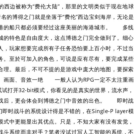
的西边被称为“费伦大陆”，那里的文明类似于现在地球
着名的博得之门就是坐落于“费伦”西边宝剑海岸，无论是
港的船只都必须要经过这座美丽的海港城市。 多线
的特色是自由度大，这点博德之门完全做到了。细心
人，玩家想要完成所有子任务恐怕要上百小时，不过当
务。至於可加入的角色，可说是应有尽有，要完成某些
合理。最后，不可不提的是游戏中庞大的地图，要探索
画面、音效一绝 一般人认为RPG一定不太注重画
试打开32-bit模式，你看见的是真实的世界，流水声，
戏后，更会体会到博德之门中音效的出色。 即时战
战斗的系统设计得是不错的，在Single-P layer模
模式中更能显出其优点。只是，不知大家有没有发觉，
战斗系统而非对手？笔者没试过写人工智能的系统，不