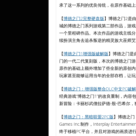
承了这一系列的优良传统，在原作基础上
【
博德之门2完整硬盘版
】博德之门2是
城的博德之门系列游戏第二部作品，游戏
一个里程碑作品。本次作品的游戏主线分
续扮演主角去追杀叛逆的精灵族大巫师艾
【
博德之门1增强版破解版
】博德之门是由
门的一代二代复刻版，本次的博德之门游
原作的基础上额外增加了些全新的原创内
玩家甚至能够运用当年的全部存档，让玩
【
博德之门：增强版整合DLC中文PC破解版v1
经典游戏“博德之门1”的改良重制，内
新冒险：卡丽杉武僧拉萨德•殷•巴希尔，
【
博德之门：黑暗联盟2PC版
】博德之门：黑暗
Games Inc.制作，Interplay Ente
终于移植PC平台，并且对游戏的画质进