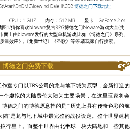
86)\Atari\DnDMC\Icewind Dale II\CD2
博德之门下载地址
ISA CPU：1 GHZ 内存：512 MB 显卡：GeForce 2 or
截图1/猜你喜欢bioware复古RPG博德之门bioware游戏大全(共
理了市面上由bioware发行的大型单机游戏,比如《博德之门》系列、
质量效应》,《龙腾世纪》《圣歌》等等,请玩家自行搜索。
博德之门免费下载
工作室专门以TRS公司的龙与地下城为原型，全新打造的
一个虚拟的大陆费伦大陆为主要场景，在这里玩家将会
博德之门的博德原意指的是“”历史上具有传奇色彩的航
大陆”是龙与地下城中最完整的战役设定。整个世界建构
虚拟行星上。而整个世界由北半球一块大陆地和一些其他