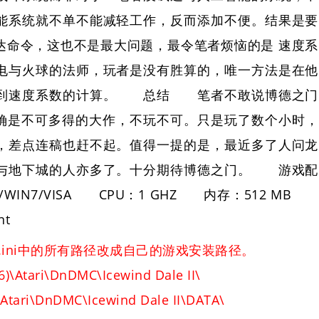
能系统就不单不能减轻工作，反而添加不便。结果是要
达命令，这也不是最大问题，最令笔者烦恼的是 速度系
电与火球的法师，玩者是没有胜算的，唯一方法是在他
系到速度系数的计算。 总结 笔者不敢说博德之门
门确是不可多得的大作，不玩不可。只是玩了数个小时，
，差点连稿也赶不起。值得一提的是，最近多了人问龙
与地下城的人亦多了。十分期待博德之门。 游戏配
/WIN7/VISA CPU：1 GHZ 内存：512 MB
nt
r.ini中的所有路径改成自己的游戏安装路径。
6)\Atari\DnDMC\Icewind Dale II\
\Atari\DnDMC\Icewind Dale II\DATA\