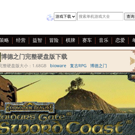
策略
经营
益智
冒险
棋牌
赛车
音乐
恋爱
博德之门完整硬盘版下载
完整硬盘版大小：1.68GB
bioware
复古RPG
博德之门