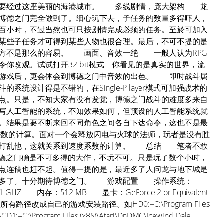
须要经过这座美丽的海港城市。 多线剧情，庞大架构 龙
博德之门完全做到了。细心玩下去，子任务的数量多得吓人，
百小时，不过当然也可只按剧情完成必须的任务。至於可加入
某些子任务才可得到某些人物也很合理。最后，不可不提的是
地方不是那么的容易。 画面、音效一绝 一般人认为RPG
你改观。试试打开32-bit模式，你看见的是真实的世界，流
了游戏后，更会体会到博德之门中音效的出色。 即时战斗属
统设计得是不错的，在Single-P layer模式可加强战术的
点。只是，不知大家有没有发觉，博德之门战斗的难度多来自
写人工智能的系统，不知效果如何，但预设的人工智能系统就
。结果是要不断来回不同角色之间各自下达命令，这也不是最
系数的计算。面对一个会释放闪电与火球的法师，玩者是没有胜
前打乱他，这就关系到速度系数的计算。 总结 笔者不敢
博德之门确是不可多得的大作，不玩不可。只是玩了数个小时，
点连稿也赶不起。值得一提的是，最近多了人问龙与地下城是
亦多了。十分期待博德之门。 游戏配置 操作系统：
：1 GHZ 内存：512 MB 显卡：GeForce 2 or Equivalent
所有路径改成自己的游戏安装路径。如HD0:=C:\Program Files
I\CD1:=C:\Program Files (x86)\Atari\DnDMC\Icewind Dale