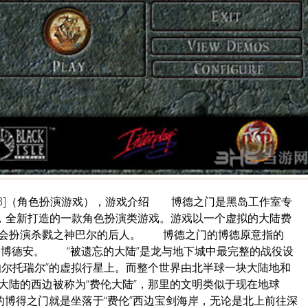
68GB]（角色扮演游戏），游戏介绍 博德之门是黑岛工作室专
型，全新打造的一款角色扮演类游戏。游戏以一个虚拟的大陆费
将会扮演杀戮之神巴尔的后人。 博德之门的博德原意指的
--博德安。 “被遗忘的大陆”是龙与地下城中最完整的战役设
伯尔托瑞尔”的虚拟行星上。而整个世界由北半球一块大陆地和
大陆的西边被称为“费伦大陆”，那里的文明类似于现在地球
的博得之门就是坐落于“费伦”西边宝剑海岸，无论是北上前往深