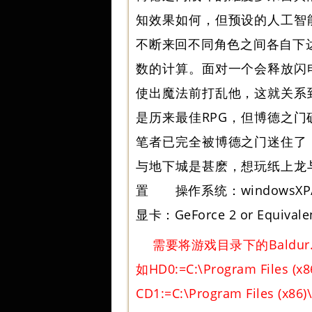
知效果如何，但预设的人工智
不断来回不同角色之间各自下
数的计算。面对一个会释放闪
使出魔法前打乱他，这就关
是历来最佳RPG，但博德之
笔者已完全被博德之门迷住了
与地下城是甚麽，想玩纸上龙
置 操作系统：windowsXP
显卡：GeForce 2 or Equivale
需要将游戏目录下的Baldu
如HD0:=C:\Program Files (x8
CD1:=C:\Program Files (x86)