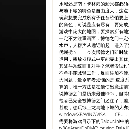
水城还是南下卡林港的船只都必
与地下城的特色是自由度大，这点
玩家想要完成所有子任务恐怕要上
的角色，可说是应有尽有，要完成
游戏中庞大的地图，要探索所有
一定不太注重画面，博德之门一定令
水声，人群声从远近响起，进入
优属劣？ 今次博德之门即时战斗的系
运用，播放器模式中更能显出其优
其战斗系统而非对手？笔者没试过
不单不能减轻工作，反而添加不便
大问题，最令笔者烦恼的是 速度
算的，唯一方法是在他使出魔法
说博德之门是历来最佳RPG，但
笔者已完全被博德之门迷住了，差
甚麽，想玩纸上龙与地下城的人
windowsXP/WIN7/VISA CPU
需要将游戏目录下的Baldur.ini中的
(x86)\Atari\DnDMC\Icewind Dale I