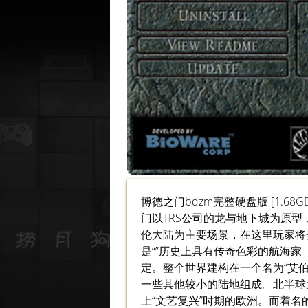
博德之门bdzm完整硬盘版 [1.
门以TRS公司的龙与地下城为原
伦大陆为主要场景，在这里玩家
是“”历史上具有传奇色彩的航海家
定。整个世界建构在一个名为“艾
一些其他较小的陆地组成。北半球
上“文艺复兴”时期的欧洲。而着名