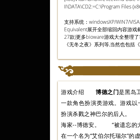
II\DATA\CD2:=C:\Program Files (x
支持系统：windowsXP/WIN7/V
Equivalent展开全部缩回内容游戏
27款)更多bioware游戏大全整
《无冬之夜》系列等,当然也包括《
游戏介绍
博德之门
是黑岛
一款角色扮演类游戏。游戏以
扮演杀戮之神巴尔的后人。 
海家--博德安。 “被遗忘的
在一个名为“艾伯尔托瑞尔”的