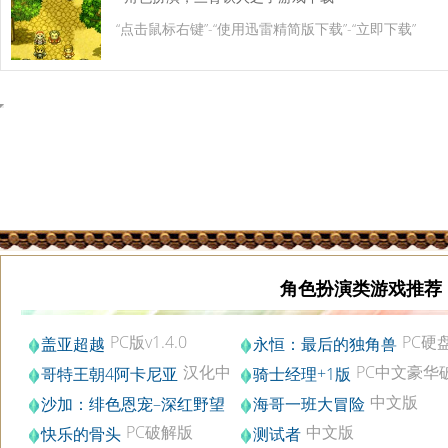
“点击鼠标右键”-“使用迅雷精简版下载”-“立即下载”
角色扮演类游戏推荐
PC版v1.4.0
PC硬
盖亚超越
永恒：最后的独角兽
版
汉化中
PC中文豪华
哥特王朝4阿卡尼亚
骑士经理+1版
文破解版
解版v.2.24
中文版
沙加：绯色恩宠–深红野望
海哥一班大冒险
破解版
PC破解版
中文版
快乐的骨头
测试者