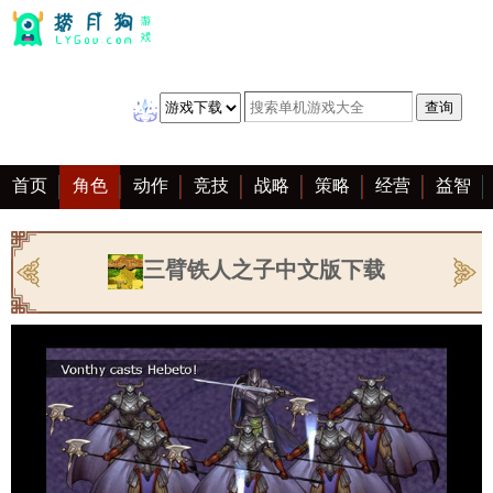
首页
角色
动作
竞技
战略
策略
经营
益智
冒险
棋牌
赛车
音乐
恋爱
单机
大全
三臂铁人之子中文版下载