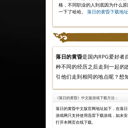
格，不同职业的人到底因为什么原
一下了哈哈。
落日的黄昏下载地
落日的黄昏
是国内RPG爱好者
种不同的经历之后走到一起的
引他们走到相同的地点呢？想
《落日的黄昏》中文版游戏下载方法：
落日的黄昏中文版官网地址如下，在落日
游戏网只支持使用迅雷下载游戏，如未
打开本网页在线下载。