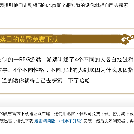
因指引他们走到相同的地点呢？想知道的话你就得自己去探索
址
落日的黄昏免费下载
自制的一RPG游戏，游戏讲述了4个不同的人各自经过种
故事。4个不同性格，不同职业的人到底因为什么原因指
知道的话你就得自己去探索一下了哈哈。
的黄昏官方下载地址点右键，选使用迅雷下载即可免费下载。捞月狗下载
安装迅雷，请先下载
迅雷精简版.exe[永不升级]
安装，然后关闭浏览器，再