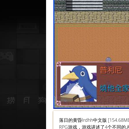
落日的黄昏lrdhh中文版 [154
RPG游戏，游戏讲述了4个不同