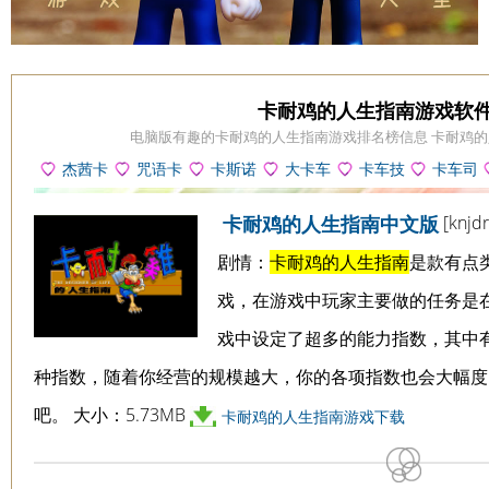
卡耐鸡的人生指南游戏软
电脑版有趣的卡耐鸡的人生指南游戏排名榜信息 卡耐鸡
杰茜卡
咒语卡
卡斯诺
大卡车
卡车技
卡车司
的蛋糕店
丁车游戏
岛游戏
游戏
能大赛游
机游戏
[knjdr
卡耐鸡的人生指南中文版
游戏
戏
剧情：
卡耐鸡的人生指南
是款有点
戏，在游戏中玩家主要做的任务是在
戏中设定了超多的能力指数，其中有快乐
种指数，随着你经营的规模越大，你的各项指数也会大幅度
吧。 大小：5.73MB
卡耐鸡的人生指南游戏下载