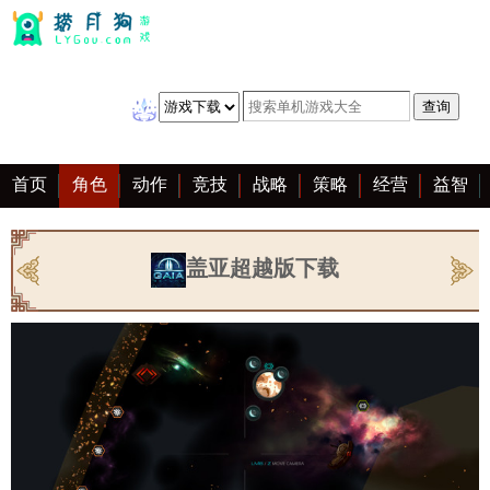
首页
角色
动作
竞技
战略
策略
经营
益智
冒险
棋牌
赛车
音乐
恋爱
单机
大全
盖亚超越版下载