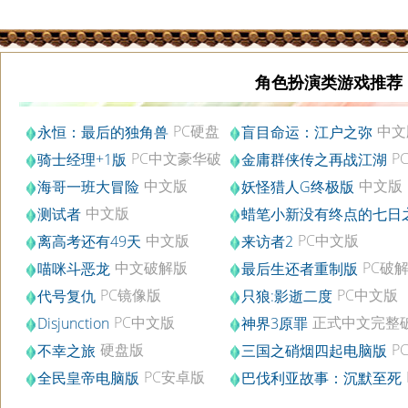
角色扮演类游戏推荐
PC硬盘
中文
永恒：最后的独角兽
盲目命运：江户之弥
版
PC中文豪华破
P
骑士经理+1版
金庸群侠传之再战江湖
解版v.2.24
版
中文版
中文版
海哥一班大冒险
妖怪猎人G终极版
中文版
测试者
蜡笔小新没有终点的七日
PC镜像版
中文版
PC中文版
离高考还有49天
来访者2
中文破解版
PC破
喵咪斗恶龙
最后生还者重制版
v1.2.4
PC镜像版
PC中文版
代号复仇
只狼:影逝二度
PC中文版
正式中文完整
Disjunction
神界3原罪
版v1.0.252.0
硬盘版
P
不幸之旅
三国之硝烟四起电脑版
版V3.43
PC安卓版
全民皇帝电脑版
巴伐利亚故事：沉默至死
v1.0.8