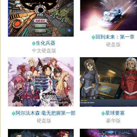
回到未来：第一章
生化兵器
硬盘版
中文硬盘版
阿尔法木森:毫无把握第一部
星球要塞
硬盘版
豪华版