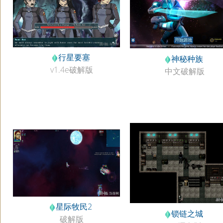
行星要塞
神秘种族
v1.4e破解版
中文破解版
星际牧民2
锁链之城
破解版